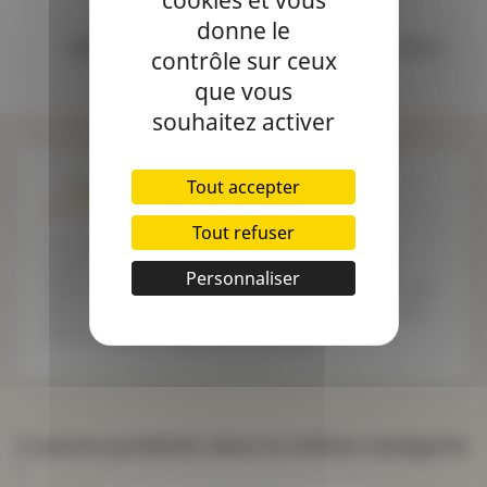
cookies et vous
donne le
Bénéficiez de 10% de remise à partir de 20 mètres
contrôle sur ceux
que vous
souhaitez activer
Tout accepter
Description
Détails du produit
Tout refuser
Le softshell est un tissu d'habillement avec un
endroit déperlant et un envers en polaire. Il est
Personnaliser
idéal pour confectionner des manteaux ou veste de
pluie. Existe en uni, chiné ou avec des motifs pour
tout les goûts enfant comme adulte.
2 autres produits dans la même catégorie
: