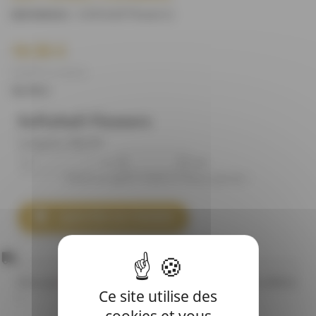
Softshell Flowers
)
(REFERENCE :
18.90 €
(18,90 € Le mètre)
15.75 €
Softshell Flowers
Longueur désirée
m
cm
Entrez la longueur voulue en mètres, plus de 1

AJOUTER AU PANIER
80,00 €
Plus que
pour bénéficier des frais de ports offerts
Ce site utilise des
!