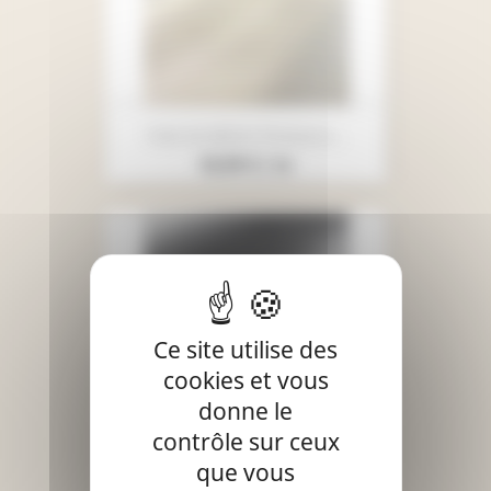
Toile De Bâche Prestance...
Prix
18,99 € / m
Ce site utilise des
cookies et vous
donne le
contrôle sur ceux
que vous