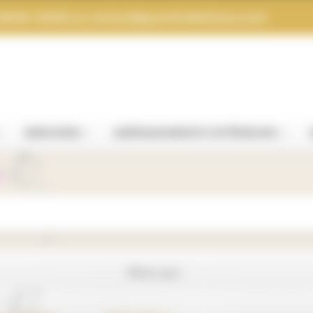
 (9h30-12h30) ou
contact@quartierdestissus.com
MERCERIE
AMÉNAGEMENTS EXTÉRIEURS
n
Filtrer par :