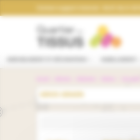
Panneau de gestion des cookies
Contact support internet : 04.67.26.21.59
AMEUBLEMENT ET DÉCORATION
HABILLEMENT
Accueil
Mercerie
Rubanerie
Rubans
Gros grai
GROS GRAIN