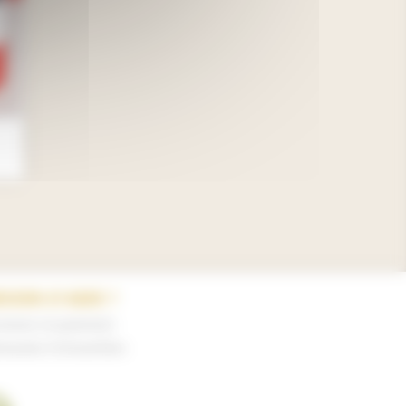
ESOIN D'AIDE ?
vraison et paiement
mande d'échantillon
Instagram