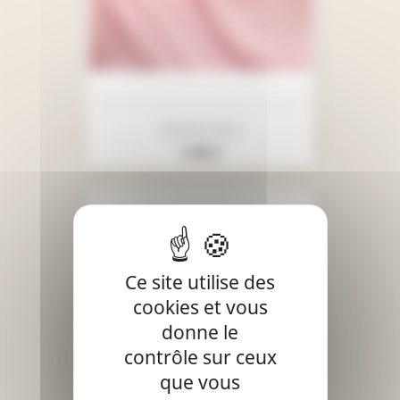
Doudou Rose
Prix
7,90 €
Ce site utilise des
cookies et vous
donne le
contrôle sur ceux
que vous