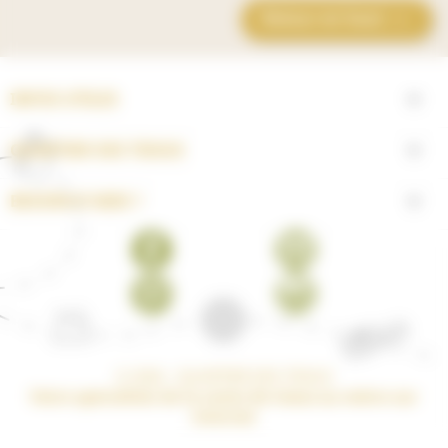
Retour en haut

INFOS UTILES

QUARTIER DES TISSUS

BESOIN D'AIDE ?

Facebook
YouTube
Pinterest
Instagram
© 2026 - QUARTIER DES TISSUS
Votre spécialiste de la vente de tissus au mètre sur
internet