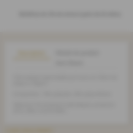
Bénéficiez de 10% de remise à partir de 20 mètres
Description
Détails du produit
Avis Clients
Toile enduite imperméable pul ivoire, en 150cm de
large et 135g/m².
Composition : 78% polyester, 28% polyurethane
Idéal pour les protections périodiques, protection
de lit, alèse, couche bébé...
Y AVEZ VOUS PENSÉ ?