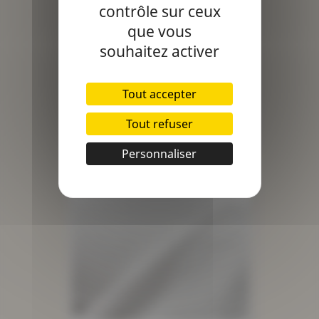
contrôle sur ceux
que vous
souhaitez activer
Tout accepter
Tout refuser
Suédine Souple Écru
Prix
10,90 €
Personnaliser