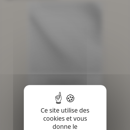
Burlington Blanc
Prix
3,90 €
Ce site utilise des
cookies et vous
donne le