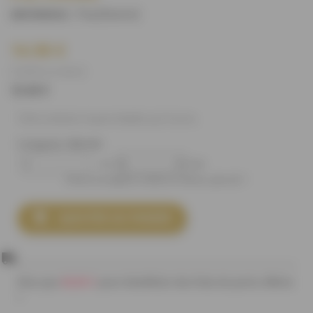
Paul/Ivoire
)
(REFERENCE :
14.90 €
(14,90 € Le mètre)
12.42 €
Toile enduite imperméable pul Ivoire.
Longueur désirée
m
cm
Entrez la longueur voulue en mètres, plus de 1

AJOUTER AU PANIER
80,00 €
Plus que
pour bénéficier des frais de ports offerts
!