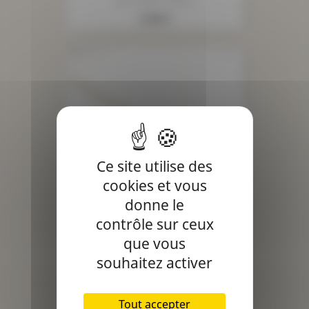
Burlington Blanc
Prix
3,90 €
Ce site utilise des
cookies et vous
donne le
contrôle sur ceux
Ouate
que vous
Prix
3,90 €
souhaitez activer
Tout accepter