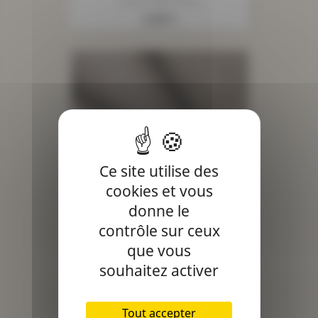
Coton Jekyll Navy
Prix
6,90 €
Ce site utilise des
cookies et vous
donne le
contrôle sur ceux
Simili Cuir De Qualité Taupe
que vous
Prix
18,90 €
souhaitez activer
Tout accepter