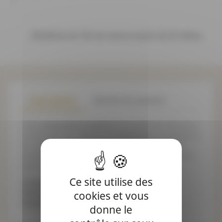
Bénéficiez de 10% de remise à partir de 20 mètres
Description
Détails du produit
Cette
serpentine madras
vous sera très utile pour
customiser vos créations d'habillement, accessoires
ou autre décoration. Utilisez-la pour cacher une
couture, la jointure de deux tissus, ou simplement
pour apporter une touche de créativité !
Ce site utilise des
Composition : Polyester
Vendu au mètre
cookies et vous
largeur : 10mm
donne le