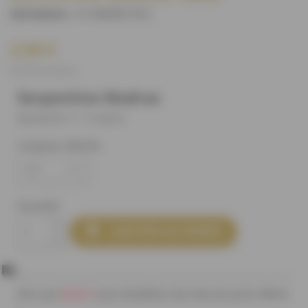
S1184D0C181
)
(REFERENCE :
2,50 €
(2,50 € le mètre)
Serpentine Madras
Quantité 1 = 1 mètre
Longueur désirée
Quantité

AJOUTER AU PANIER
80,00 €
Plus que
pour bénéficier des frais de ports offerts
!