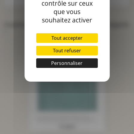
contrôle sur ceux
que vous
souhaitez activer
4 autres produits dans la même catégorie
:
Tout accepter
Tout refuser
Personnaliser
Alaska Occultant Thermique...
Prix
17,90 €