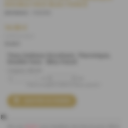
DOUBLE FACE BLEU FONCÉ
1929/49
)
(REFERENCE :
14.90 €
(14,90 € le mètre)
12.42 €
Tissu Indiana Occultant, Thermique,
Double Face - Bleu Foncé
Longueur désirée
m
cm
Entrez la longueur voulue en mètres, plus de 1

AJOUTER AU PANIER
80,00 €
Plus que
pour bénéficier des frais de ports offerts