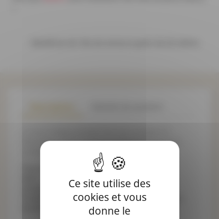
!
Bénéficiez de 10% de remise à partir de 20 mètres
Description
Détails du produit
Le tissu Indiana double face est occultant et
thermique. Il est convient parfaitement pour la
confection d'ameublement et de décoration.
Tissu Occultant Thermique - Lg 140cm
Dim : 140cm de large
Ce site utilise des
Composition : 100% Polyester
cookies et vous
Traitement thermique, occultant 2 couches
Grammage: 315gr/m2
donne le