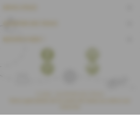
INFOS UTILES

QUARTIER DES TISSUS

BESOIN D'AIDE ?

Facebook
YouTube
Pinterest
Instagram
© 2026 - QUARTIER DES TISSUS
Votre spécialiste de la vente de tissus au mètre sur
internet