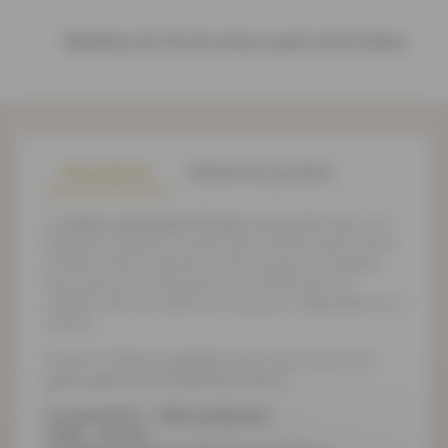
Bénéficiez de 10% de remise à partir de 20 mètres
Description
Détails du produit
Ce
Galon autoroute 10 mm
sera parfait pour vos
diverses créations couture afin d'éviter que le tissu
s'effile et de lui donner un fini propre et original.
Vous pourrez le disposer sur le bords de vos
création afin de cacher les coutures. Disponible en 3
coloris.
Trouver l'alliance parfaite entre votre tissu et le
galon grâce à nos différents coloris.
Composition : 100% polyester
Taille : 10 mm