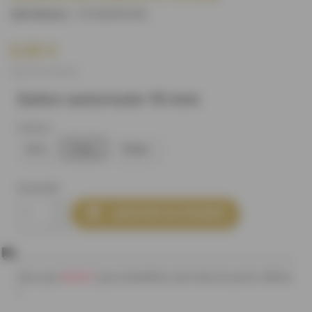
S7536D0C40
)
(REFERENCE :
0,65 €
(0,65 € le mètre)
Galon autoroute 10 mm
Coloris
Ecru
Beige
Taupe
Quantité

AJOUTER AU PANIER
80,00 €
Plus que
pour bénéficier des frais de ports offerts
!