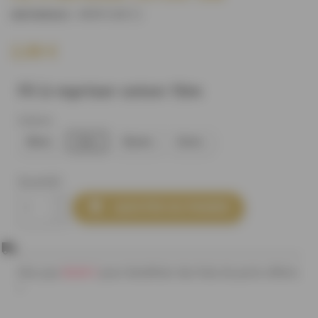
M991U0C1
)
(REFERENCE :
2,00 €
Fil à repriser coton 15m
Coloris
Blanc
Noir
Elysee
Dune
Quantité

AJOUTER AU PANIER
80,00 €
Plus que
pour bénéficier des frais de ports offerts
!