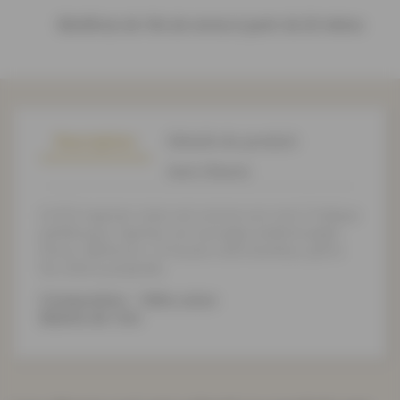
Bénéficiez de 10% de remise à partir de 20 mètres
Description
Détails du produit
Avis Clients
Ce fil à repriser coton est comme son nom l'indique
parfait pour repriser vos ouvrages endommagés
(trous, déchirure...).Trouvez votre bonheur parmi
les coloris proposés.
Composition : 100% coton
Bobine de 15m