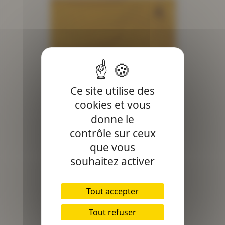
Ce site utilise des
cookies et vous
Double Gaze Curry - 240cm
donne le
Prix
16,90 €
contrôle sur ceux
que vous
souhaitez activer
Tout accepter
Tout refuser