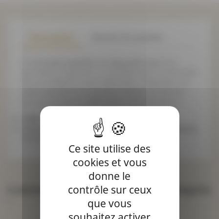
Description
Détails du produit
Cet
écusson papillon au dégradé rose
vous
permettra d'apporter un véritable plus à l'ensemble
de vos créations : sacs, vêtements... Apportez une
valeur ajoutée à vos produits abîmés ou donnez
leur un nouveau souffle grâce à nos écussons !
Taille : se référer à la deuxième photo
Composition : 74% polyester 15% polyuréthane
11% nylon
Ce site utilise des
cookies et vous
donne le
4 autres produits dans la même catégorie
contrôle sur ceux
:
que vous
souhaitez activer