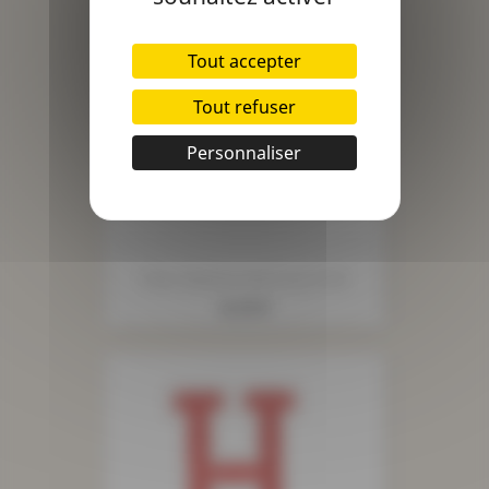
Tout accepter
Tout refuser
Personnaliser
Fleur Mohair Kaki Foncé PM
Prix
4,15 €