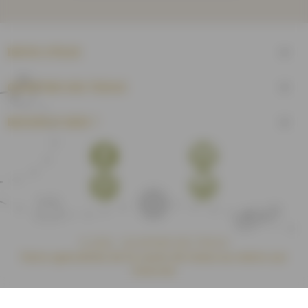
INFOS UTILES

QUARTIER DES TISSUS

BESOIN D'AIDE ?

Facebook
YouTube
Pinterest
Instagram
© 2026 - QUARTIER DES TISSUS
Votre spécialiste de la vente de tissus au mètre sur
internet