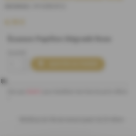
M16388U0C2
)
(REFERENCE :
4,10 €
Écusson Papillon Dégradé Rose
Quantité

AJOUTER AU PANIER
80,00 €
Plus que
pour bénéficier des frais de ports offerts
!
Bénéficiez de 10% de remise à partir de 20 mètres