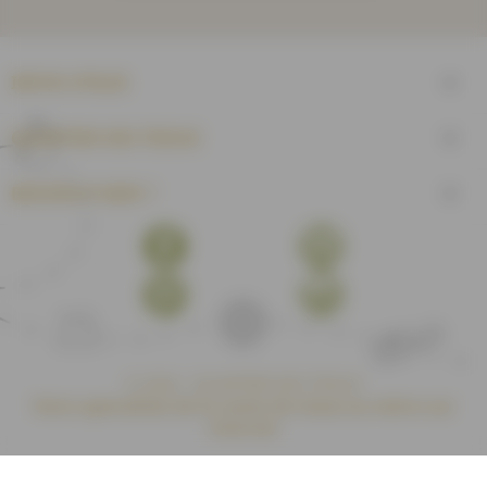
INFOS UTILES

QUARTIER DES TISSUS

BESOIN D'AIDE ?

Facebook
YouTube
Pinterest
Instagram
© 2026 - QUARTIER DES TISSUS
Votre spécialiste de la vente de tissus au mètre sur
internet