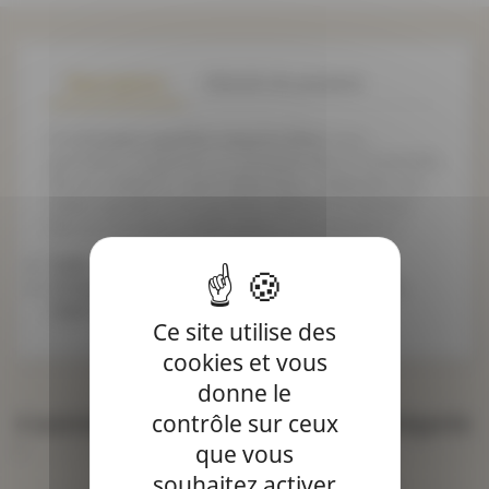
Description
Détails du produit
Cet
écusson papillon sequins bleu
vous
permettra d'apporter un véritable plus à l'ensemble
de vos créations : sacs, vêtements... Apportez une
valeur ajoutée à vos produits abîmés ou donnez
leur un nouveau souffle grâce à nos écussons !
Taille : se référer à la deuxième photo
Composition : 50% polyester 43% nylon 7%
rayon
Ce site utilise des
cookies et vous
donne le
4 autres produits dans la même catégorie
contrôle sur ceux
:
que vous
souhaitez activer