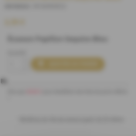
M15639U0C2
)
(REFERENCE :
2,35 €
Écusson Papillon Sequins Bleu
Quantité

AJOUTER AU PANIER
80,00 €
Plus que
pour bénéficier des frais de ports offerts
!
Bénéficiez de 10% de remise à partir de 20 mètres