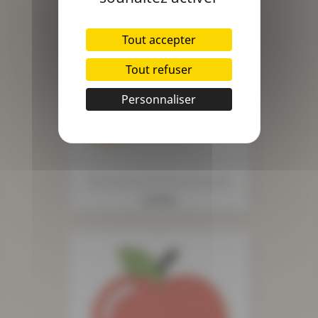
Tout accepter
Tout refuser
Personnaliser
Écusson D'automne Brouette
Prix
2,75 €