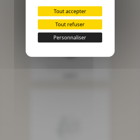
Tout accepter
Tout refuser
Personnaliser
Ecusson Coeur Cerise
Prix
4,45 €