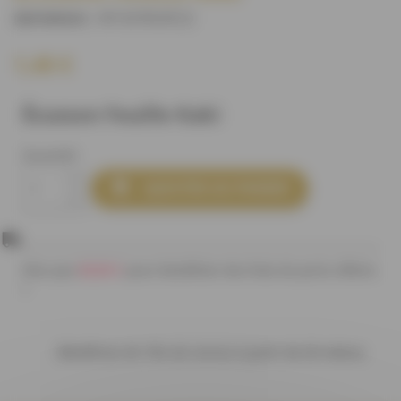
M15478U0C2
)
(REFERENCE :
1,40 €
Écusson Feuille Kaki
Quantité

AJOUTER AU PANIER
80,00 €
Plus que
pour bénéficier des frais de ports offerts
!
Bénéficiez de 10% de remise à partir de 20 mètres