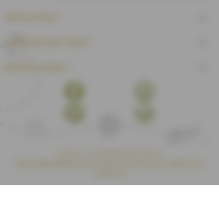
INFOS UTILES

QUARTIER DES TISSUS

BESOIN D'AIDE ?

Facebook
YouTube
Pinterest
Instagram
© 2026 - QUARTIER DES TISSUS
Votre spécialiste de la vente de tissus au mètre sur
internet