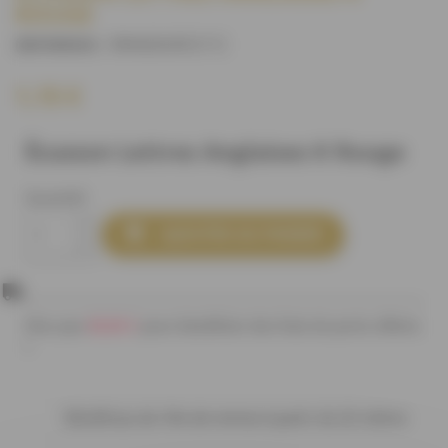
ROUGE
M4426U0C211
)
(REFERENCE :
1,15 €
Écusson Lettres Anglaises K Rouge
Quantité

AJOUTER AU PANIER
80,00 €
Plus que
pour bénéficier des frais de ports offerts
!
Bénéficiez de 10% de remise à partir de 20 mètres