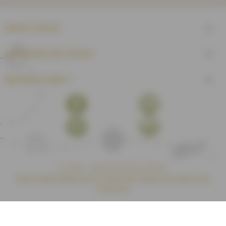
INFOS UTILES

QUARTIER DES TISSUS

BESOIN D'AIDE ?

Facebook
YouTube
Pinterest
Instagram
© 2026 - QUARTIER DES TISSUS
Votre spécialiste de la vente de tissus au mètre sur
internet