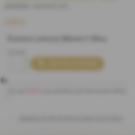
M4400U0C106
)
(REFERENCE :
2,55 €
Écusson Lettres Bâtons F Bleu
Quantité

AJOUTER AU PANIER
80,00 €
Plus que
pour bénéficier des frais de ports offerts
!
Bénéficiez de 10% de remise à partir de 20 mètres