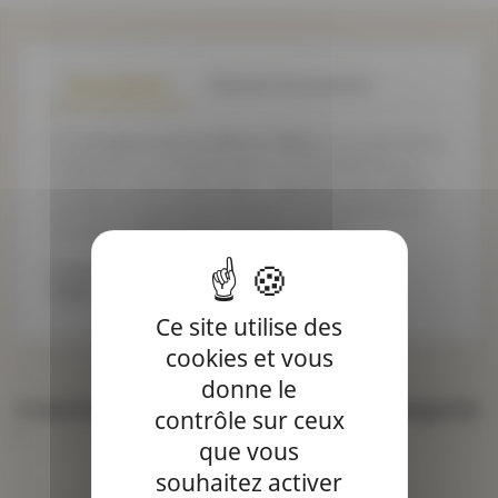
Description
Détails du produit
Cet
écusson Lettres Bâton F Bleu
vous permettra
d'apporter un véritable plus à l'ensemble de vos
créations : sacs, vêtements... Apportez une valeur
ajoutée à vos produits abîmés ou donnez leur un
nouveau souffle grâce à nos écussons !
Composition : 100%rayonne
Taille : hauteur 4.60 cm
Ce site utilise des
cookies et vous
donne le
4 autres produits dans la même catégorie
contrôle sur ceux
:
que vous
souhaitez activer