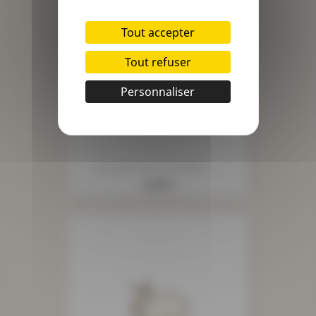
Tout accepter
Tout refuser
Personnaliser
Écusson Mots Paillette -...
Prix
3,20 €