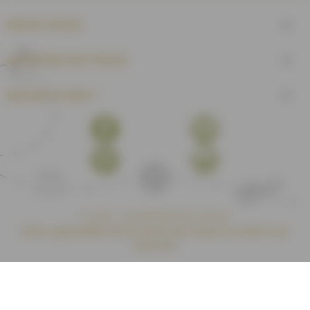
INFOS UTILES

QUARTIER DES TISSUS

BESOIN D'AIDE ?

Facebook
YouTube
Pinterest
Instagram
© 2026 - QUARTIER DES TISSUS
Votre spécialiste de la vente de tissus au mètre sur
internet