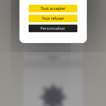
Tout accepter
Tout refuser
Personnaliser
Écusson Lettres Bâtons U Rouge
Prix
2,55 €