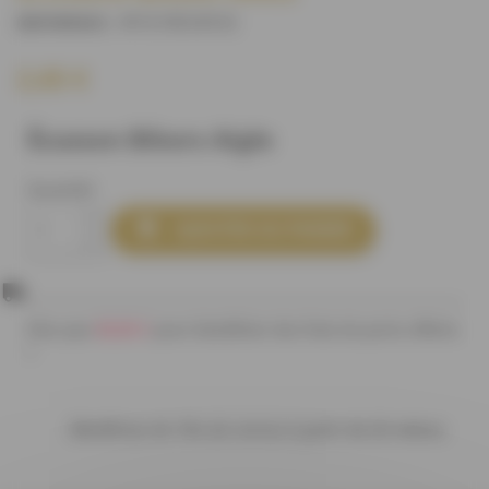
M16185U0C4
)
(REFERENCE :
2,65 €
Écusson Bikers Aigle
Quantité

AJOUTER AU PANIER
80,00 €
Plus que
pour bénéficier des frais de ports offerts
!
Bénéficiez de 10% de remise à partir de 20 mètres