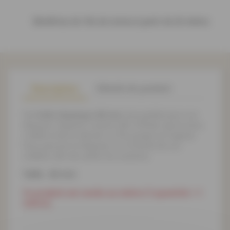
Bénéficiez de 10% de remise à partir de 20 mètres
Description
Détails du produit
Cet
Voile élastique 40 mm
sera parfait pour vos
diverses créations couture afin d'éviter que le tissu
s'effile et de lui donner un fini propre et original.
Vous pourrez le disposer sur le bords de vos
création afin de cacher les coutures.
Taille : 40 mm
Ce produit est vendu au mètre (1 quantité = 1
mètre).