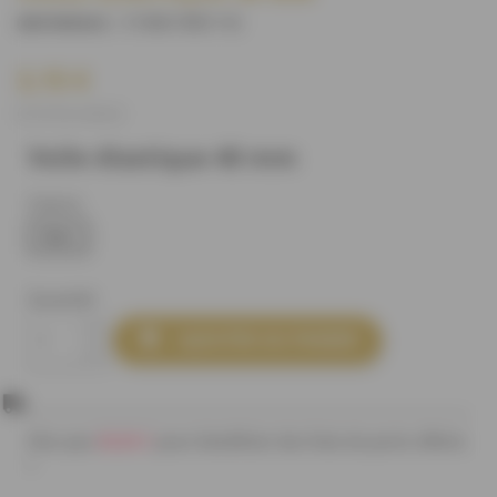
S18861B0C14
)
(REFERENCE :
3,15 €
(3,15 € le mètre)
Voile élastique 40 mm
Coloris
Noir
Quantité

AJOUTER AU PANIER
80,00 €
Plus que
pour bénéficier des frais de ports offerts
!