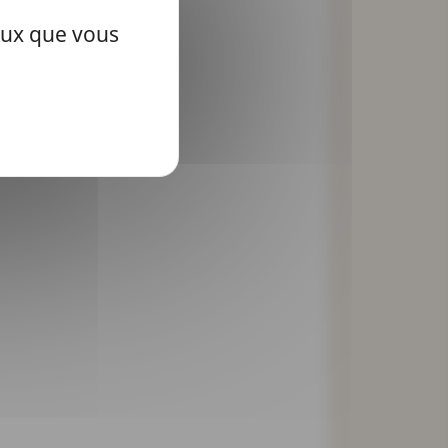
ceux que vous