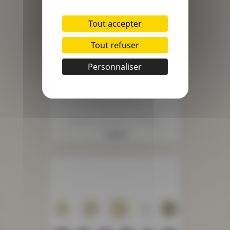
Tout accepter
Tout refuser
Personnaliser
Bouton Galalithe - 4 Trous
Prix
1,45 €