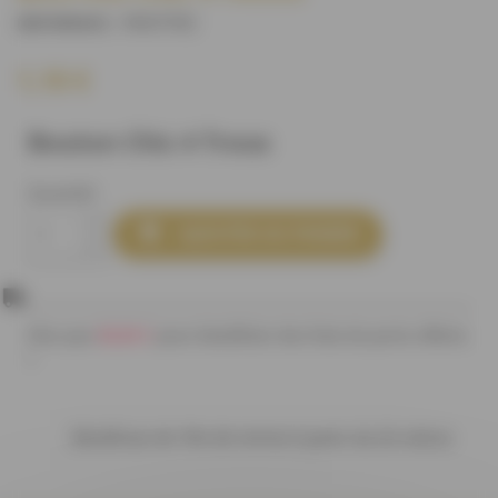
M60700
)
(REFERENCE :
1,10 €
Bouton Chic 4 Trous
Quantité

AJOUTER AU PANIER
80,00 €
Plus que
pour bénéficier des frais de ports offerts
!
Bénéficiez de 10% de remise à partir de 20 mètres