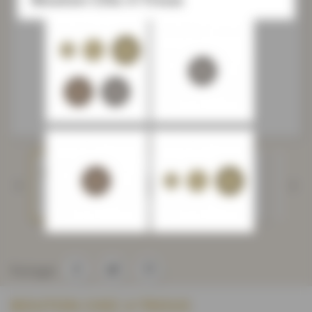


Partager
BOUTON CHIC 4 TROUS