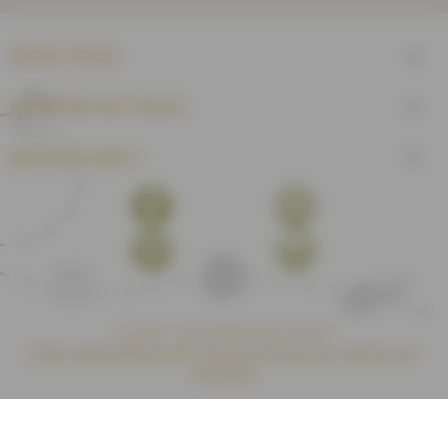
INFOS UTILES

QUARTIER DES TISSUS

BESOIN D'AIDE ?

Facebook
YouTube
Pinterest
Instagram
© 2026 - QUARTIER DES TISSUS
Votre spécialiste de la vente de tissus au mètre sur
internet