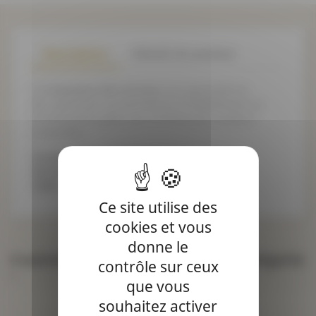
Description
Détails du produit
Ces
boutons chic 4 trous
vous permettront
de customiser vos fermetures d'habillement ou
d'accessoires grâce aux nombreuses couleurs
proposées.
Composition : Polyester
Vendu à l'unité
Taille : 15 à 28mm
Ce site utilise des
cookies et vous
donne le
4 autres produits dans la même catégorie
contrôle sur ceux
:
que vous
souhaitez activer