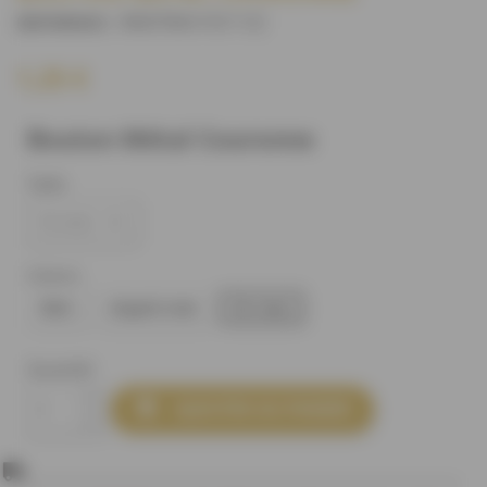
M60784U15C112
)
(REFERENCE :
1,25 €
Bouton Métal Couronne
Taille
Coloris
Noir
Argent mat
Or rose
Quantité

AJOUTER AU PANIER