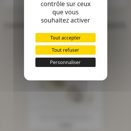
contrôle sur ceux
que vous
souhaitez activer
4 autres produits dans la même catégorie
:
Tout accepter
Tout refuser
Personnaliser
Serre-Cordon Boule Métal
Prix
2,35 €