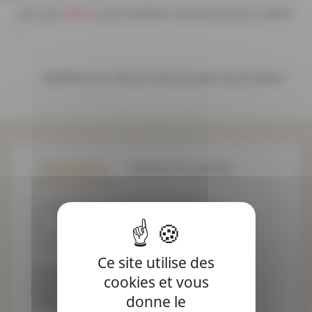
80,00 €
Plus que
pour bénéficier des frais de ports offerts
!
Bénéficiez de 10% de remise à partir de 20 mètres
Description
Détails du produit
Ces
boutons couronne en métal
vous
permettront de customiser vos fermetures
d'ouvrage. Utilisez les pour vos projets
d'habillement d'accessoires ou de décoration !
Ce site utilise des
Composition : 100% alliage zinc
cookies et vous
Vendu à l'unité
Taille : 15 à 25mm
donne le