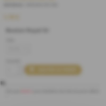
M50264U18C100
)
(REFERENCE :
1,70 €
Bouton Royal Or
Taille
Quantité

AJOUTER AU PANIER
80,00 €
Plus que
pour bénéficier des frais de ports offerts
!