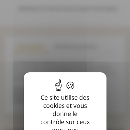
Bénéficiez de 10% de remise à partir de 20 mètres
Description
Détails du produit
Ces
boutons royal or
vous permettront
de customiser vos fermetures d'ouvrage. Utilisez
les pour vos projets d'habillement d'accessoires ou
de décoration !
Composition : 100% alliage zinc
Vendu à l'unité
Ce site utilise des
Taille : 18/25mm
cookies et vous
donne le
contrôle sur ceux